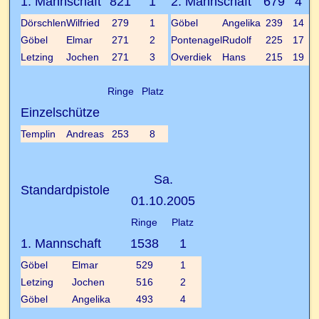
1. Mannschaft
821
1
2. Mannschaft
679
4
Dörschlen
Wilfried
279
1
Göbel
Angelika
239
14
Göbel
Elmar
271
2
Pontenagel
Rudolf
225
17
Letzing
Jochen
271
3
Overdiek
Hans
215
19
Ringe
Platz
Einzelschütze
Templin
Andreas
253
8
Sa.
Standardpistole
01.10.2005
Ringe
Platz
1. Mannschaft
1538
1
Göbel
Elmar
529
1
Letzing
Jochen
516
2
Göbel
Angelika
493
4