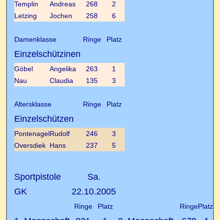
Templin
Andreas
268
2
Letzing
Jochen
258
6
Damenklasse
Ringe
Platz
Einzelschützinen
Göbel
Angelika
263
1
Nau
Claudia
135
3
Altersklasse
Ringe
Platz
Einzelschützen
Pontenagel
Rudolf
246
3
Oversdiek
Hans
237
5
Sportpistole
Sa.
GK
22.10.2005
Ringe
Platz
Ringe
Platz