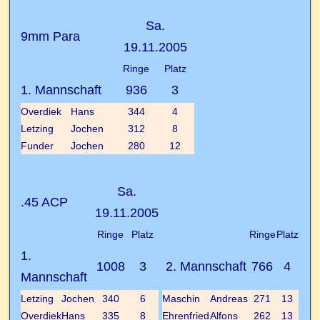
Sa.
9mm Para
19.11.2005
Ringe
Platz
1. Mannschaft
936
3
Overdiek
Hans
344
4
Letzing
Jochen
312
8
Funder
Jochen
280
12
Sa.
.45 ACP
19.11.2005
Ringe
Platz
Ringe
Platz
1.
1008
3
2. Mannschaft
766
4
Mannschaft
Letzing
Jochen
340
6
Maschin
Andreas
271
13
Overdiek
Hans
335
8
Ehrenfried
Alfons
262
13