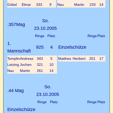
Göbel
Elmar
333
9
Nau
Martin
233
14
So.
.357Mag
23.10.2005
Ringe
Platz
Ringe
Platz
1.
925
4
Einzelschütze
Mannschaft
Templin
Andreas
343
5
Matthes
Heribert
201
17
Letzing
Jochen
321
10
Nau
Martin
261
14
So.
.44 Mag
23.10.2005
Ringe
Platz
Ringe
Platz
Einzelschütze