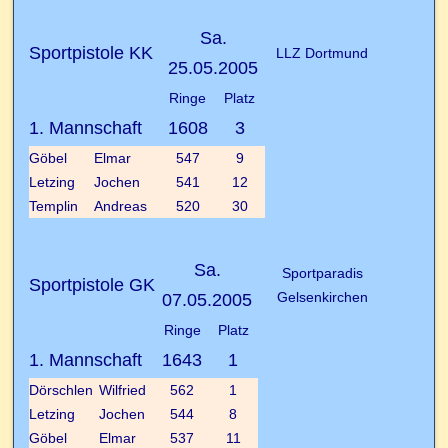
Sa.
Sportpistole KK
LLZ Dortmund
25.05.2005
Ringe
Platz
1. Mannschaft
1608
3
Göbel
Elmar
547
9
Letzing
Jochen
541
12
Templin
Andreas
520
30
Sa.
Sportparadis
Sportpistole GK
Gelsenkirchen
07.05.2005
Ringe
Platz
1. Mannschaft
1643
1
Dörschlen
Wilfried
562
1
Letzing
Jochen
544
8
Göbel
Elmar
537
11