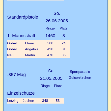
So.
Standardpistole
26.06.2005
Ringe
Platz
1. Mannschaft
1460
8
Göbel
Elmar
500
24
Göbel
Angelika
490
31
Nau
Martin
470
35
Sa.
Sportparadis
.357 Mag
Gelsenkirchen
21.05.2005
Ringe
Platz
Einzelschütze
Letzing
Jochen
348
53